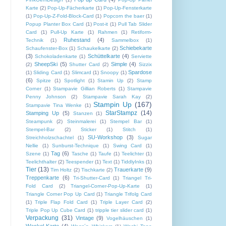
Karte
(2)
Pop-Up-Fächerkarte
(1)
Pop-Up-Fensterkarte
(1)
Pop-Up-Z-Fold-Block-Card
(1)
Popcorn the baer
(1)
Popup Planter Box Card
(1)
Post-it
(1)
Pull Tab Slider
Card
(1)
Pull-Up Karte
(1)
Rahmen
(1)
Retiform-
Ruhestand
(4)
Technik
(1)
Sammelbox
(1)
Schiebekarte
Schaufenster-Box
(1)
Schaukelkarte
(2)
(3)
Schüttelkarte
(4)
Schokoladenkarte
(1)
Serviette
SheepSki
(5)
Simple
(4)
(2)
Shutter Card
(2)
Sizzix
Spardose
(1)
Sliding Card
(1)
Slimcard
(1)
Snoopy
(1)
(6)
Spitze
(1)
Spotlight
(1)
Stamin Up
(2)
Stamp
Corner
(1)
Stampavie Gillian Roberts
(1)
Stampavie
Penny Johnson
(2)
Stampavie Sarah Kay
(2)
Stampin Up
(167)
Stampavie Tina Wenke
(1)
StarStampz
(14)
Stamping Up
(5)
Stanzen
(1)
Steampunk
(2)
Steinmalerei
(1)
Stempel Bar
(1)
Stempel-Bar
(2)
Sticker
(1)
Stitch
(1)
SU-Workshop
(3)
Streichholzschachtel
(1)
Sugar
Nellie
(1)
Sunburst-Technique
(1)
Swing Card
(1)
Tag
(6)
Szene
(1)
Tasche
(1)
Taufe
(1)
Teelichter
(1)
Teelichthalter
(2)
Teespender
(1)
Text
(1)
TiddlyInks
(1)
Tier
(13)
Trauerkarte
(9)
Tim Holtz
(2)
Tischkarte
(2)
Treppenkarte
(6)
Tri-Shutter-Card
(1)
Triangel Tri-
Fold Card
(2)
Triangel-Corner-Pop-Up-Karte
(1)
Triangle Corner Pop Up Card
(1)
Triangle Trifolg Card
(1)
Triple Flap Fold Card
(1)
Triple Layer Card
(2)
Triple Pop Up Cube Card
(1)
tripple tier slider card
(1)
Verpackung
(31)
Vintage
(9)
Vogelhäuschen
(1)
Wackel-Karte
(4)