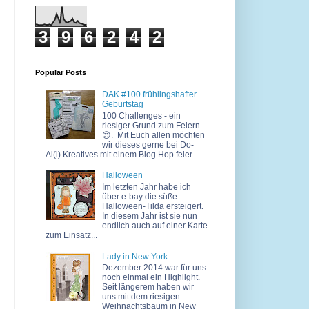
3
9
6
2
4
2
Popular Posts
DAK #100 frühlingshafter
Geburtstag
100 Challenges - ein
riesiger Grund zum Feiern
😍. Mit Euch allen möchten
wir dieses gerne bei Do-
Al(l) Kreatives mit einem Blog Hop feier...
Halloween
Im letzten Jahr habe ich
über e-bay die süße
Halloween-Tilda ersteigert.
In diesem Jahr ist sie nun
endlich auch auf einer Karte
zum Einsatz...
Lady in New York
Dezember 2014 war für uns
noch einmal ein Highlight.
Seit längerem haben wir
uns mit dem riesigen
Weihnachtsbaum in New