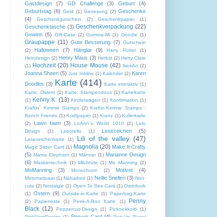
Gastdesign
(7)
GD Challenge
(3)
Geburt
(4)
Geburtstag
(8)
Geschenke
Geld
(1)
Genesung
(2)
(4)
Geschenkgutschein
(2)
Geschenkpapier
(1)
Geschenkverpackung
(22)
Geschenktasche
(3)
Gewinn
(5)
Gift-Case
(2)
Gomma-Mi
(1)
Goodie
(1)
Graupappe
(11)
Gute Besserung
(7)
Gutschein
Halloween
(7)
Hänglar
(9)
(2)
Harry Potter
(1)
Henry Maus
(3)
Heindesign
(2)
Herbst
(2)
Hetty Clare
Hochzeit
(20)
House Mouse
(42)
(1)
IkesArt
(2)
Joanna Sheen
(5)
Karen
Just Inkline
(1)
Kalender
(2)
Karte
(414)
Doodles
(3)
Karte interaktiv
(1)
Karte; Ostern
(1)
Karte; Stampendous
(1)
Karteikarte
Kenny K.
(13)
(1)
Kinderwagen
(1)
Konfirmation
(1)
Kraftin´ Kimmie Stamps
(2)
Kraftin´Kimmie Stamps -
Bench Friends
(1)
Kraftpapier
(1)
Kranz
(1)
Kullerkarte
Lawn fawn
(3)
(2)
LeAnn´s World 1010
(2)
Lelo
Lesezeichen
(5)
Design
(1)
Leporello
(1)
Lili of the valley
(47)
Lesezeichenkarte
(1)
Magnolia
(20)
Make It Crafty
Magic Slider Card
(1)
(5)
Marianne Design
Mama Elephant
(1)
Männer
(1)
(6)
Maskiertechnik
(1)
Milchtüte
(1)
Mo Manning
(2)
MoManning
(3)
Motivet
(4)
Monochrom
(2)
Nellie Snellen
(3)
Motorradpaar
(1)
Näharbeit
(1)
Non-
cute
(2)
Nostalgie
(1)
Open To See Card
(1)
Osterkorb
Ostern
(9)
(1)
Outside-in-Karte
(1)
Paperbag-Karte
Penny
(2)
Papierreste
(1)
Peek-A-Boo Karte
(1)
Black
(12)
Peppercus-Design
(1)
Picknickkorb
(1)
Pop-up Card
(4)
PinkGemDesign
(1)
Pop-Up Panel