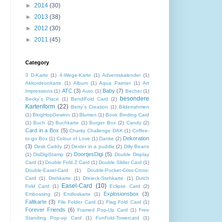
►
2014
(30)
►
2013
(38)
►
2012
(30)
►
2011
(45)
Category
3 D-Karte
(1)
4-Wege-Karte
(1)
Adventskalender
(1)
Akkordeonkarte
(1)
Album
(1)
Aqua Painter
(1)
Art
ATC
(3)
Baby
(7)
Impressions
(1)
Auto
(1)
Becher
(1)
besondere
Becky´s Place
(1)
BendiFold Card
(2)
Kartenform
(22)
Betty´s Creation
(1)
Bilderrahmen
(1)
BlogHopGewinn
(1)
Blumen
(1)
Book Binding Card
(1)
Buch
(2)
Buchkarte
(1)
Burger Box
(2)
Candy
(2)
Card in a Box
(5)
Charity Challenge DAK
(1)
Coffee-
Dekoration
to-go Box
(1)
Colour of Love
(1)
Danke
(2)
(3)
Desk Caddy
(2)
Dexter in a puddle
(2)
Dilly Beans
DoortjesDigi
(5)
(1)
DisDigiStamp
(2)
Double Display
Card
(1)
Double Fold Z Card
(1)
Double Slider Card
(1)
Double-Easel-Card
(1)
Double-Pocket-Criss-Cross-
Card
(1)
Drehkarte
(1)
Dreieck-Stehkarte
(1)
Dutch
Easel-Card
(10)
Fold Card
(1)
Eclipse Card
(2)
Explosionsbox
(3)
Embossing
(2)
Endloskarte
(1)
Faltkarte
(3)
File Folder Card
(1)
Flag Fold Card
(1)
Forever Friends
(6)
Framed Pop-Up Card
(1)
Free
Standing Pop-up Card
(1)
FunFold-Towercard
(1)