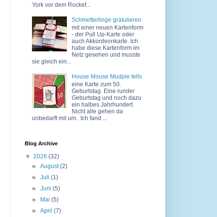
York vor dem Rockef...
Schmetterlinge gratulieren
mit einer neuen Kartenform
- der Pull Up-Karte oder
auch Akkordeonkarte. Ich
habe diese Kartenform im
Netz gesehen und musste
sie gleich ein...
House Mouse Mudpie tells
eine Karte zum 50.
Geburtstag. Eine runder
Geburtstag und noch dazu
ein halbes Jahrhundert.
Nicht alle gehen da
unbedarft mit um. Ich fand ...
Blog Archive
▼
2026
(32)
►
August
(2)
►
Juli
(1)
►
Juni
(5)
►
Mai
(5)
►
April
(7)