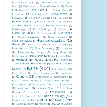
Double-Easel-Card
(1)
Double-Pocket-Criss-Cross-
Card
(1)
Drehkarte
(1)
Dreieck-Stehkarte
(1)
Dutch
Easel-Card
(10)
Fold Card
(1)
Eclipse Card
(2)
Explosionsbox
(3)
Embossing
(2)
Endloskarte
(1)
Faltkarte
(3)
File Folder Card
(1)
Flag Fold Card
(1)
Forever Friends
(6)
Framed Pop-Up Card
(1)
Free
Standing Pop-up Card
(1)
FunFold-Towercard
(1)
Gastdesign
(7)
GD Challenge
(3)
Geburt
(4)
Geburtstag
(8)
Geschenke
Geld
(1)
Genesung
(2)
(4)
Geschenkgutschein
(2)
Geschenkpapier
(1)
Geschenkverpackung
(22)
Geschenktasche
(3)
Gewinn
(5)
Gift-Case
(2)
Gomma-Mi
(1)
Goodie
(1)
Graupappe
(11)
Gute Besserung
(7)
Gutschein
Halloween
(7)
Hänglar
(9)
(2)
Harry Potter
(1)
Henry Maus
(3)
Heindesign
(2)
Herbst
(2)
Hetty Clare
Hochzeit
(20)
House Mouse
(42)
(1)
IkesArt
(2)
Joanna Sheen
(5)
Karen
Just Inkline
(1)
Kalender
(2)
Karte
(414)
Doodles
(3)
Karte interaktiv
(1)
Karte; Ostern
(1)
Karte; Stampendous
(1)
Karteikarte
Kenny K.
(13)
(1)
Kinderwagen
(1)
Konfirmation
(1)
Kraftin´ Kimmie Stamps
(2)
Kraftin´Kimmie Stamps -
Bench Friends
(1)
Kraftpapier
(1)
Kranz
(1)
Kullerkarte
Lawn fawn
(3)
(2)
LeAnn´s World 1010
(2)
Lelo
Lesezeichen
(5)
Design
(1)
Leporello
(1)
Lili of the valley
(47)
Lesezeichenkarte
(1)
Magnolia
(20)
Make It Crafty
Magic Slider Card
(1)
(5)
Marianne Design
Mama Elephant
(1)
Männer
(1)