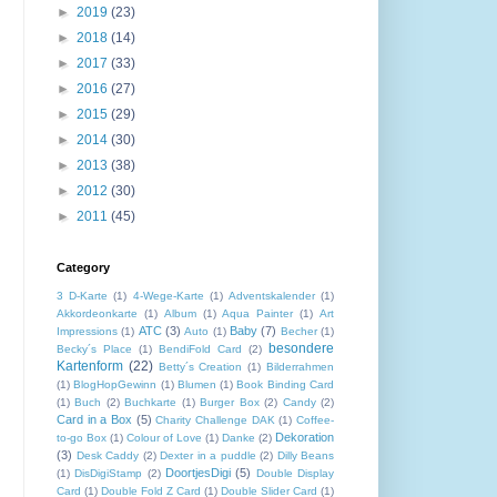
►
2019
(23)
►
2018
(14)
►
2017
(33)
►
2016
(27)
►
2015
(29)
►
2014
(30)
►
2013
(38)
►
2012
(30)
►
2011
(45)
Category
3 D-Karte
(1)
4-Wege-Karte
(1)
Adventskalender
(1)
Akkordeonkarte
(1)
Album
(1)
Aqua Painter
(1)
Art
ATC
(3)
Baby
(7)
Impressions
(1)
Auto
(1)
Becher
(1)
besondere
Becky´s Place
(1)
BendiFold Card
(2)
Kartenform
(22)
Betty´s Creation
(1)
Bilderrahmen
(1)
BlogHopGewinn
(1)
Blumen
(1)
Book Binding Card
(1)
Buch
(2)
Buchkarte
(1)
Burger Box
(2)
Candy
(2)
Card in a Box
(5)
Charity Challenge DAK
(1)
Coffee-
Dekoration
to-go Box
(1)
Colour of Love
(1)
Danke
(2)
(3)
Desk Caddy
(2)
Dexter in a puddle
(2)
Dilly Beans
DoortjesDigi
(5)
(1)
DisDigiStamp
(2)
Double Display
Card
(1)
Double Fold Z Card
(1)
Double Slider Card
(1)