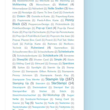
(6)
Maskiertechnik
(1)
Milchtüte
(1)
Mo Manning
(2)
MoManning
(3)
Motivet
(4)
Monochrom
(2)
Nellie Snellen
(3)
Motorradpaar
(1)
Näharbeit
(1)
Non-
cute
(2)
Nostalgie
(1)
Open To See Card
(1)
Osterkorb
Ostern
(9)
(1)
Outside-in-Karte
(1)
Paperbag-Karte
Penny
(2)
Papierreste
(1)
Peek-A-Boo Karte
(1)
Black
(12)
Peppercus-Design
(1)
Picknickkorb
(1)
Pop-up Card
(4)
PinkGemDesign
(1)
Pop-Up Panel
Karte
(2)
Pop-Up-Fächerkarte
(1)
Pop-Up-Fensterkarte
(1)
Pop-Up-Z-Fold-Block-Card
(1)
Popcorn the baer
(1)
Popup Planter Box Card
(1)
Post-it
(1)
Pull Tab Slider
Card
(1)
Pull-Up Karte
(1)
Rahmen
(1)
Retiform-
Ruhestand
(4)
Technik
(1)
Sammelbox
(1)
Schiebekarte
Schaufenster-Box
(1)
Schaukelkarte
(2)
(3)
Schüttelkarte
(4)
Schokoladenkarte
(1)
Serviette
SheepSki
(5)
Simple
(4)
(2)
Shutter Card
(2)
Sizzix
Spardose
(1)
Sliding Card
(1)
Slimcard
(1)
Snoopy
(1)
(6)
Spitze
(1)
Spotlight
(1)
Stamin Up
(2)
Stamp
Corner
(1)
Stampavie Gillian Roberts
(1)
Stampavie
Penny Johnson
(2)
Stampavie Sarah Kay
(2)
Stampin Up
(167)
Stampavie Tina Wenke
(1)
StarStampz
(14)
Stamping Up
(5)
Stanzen
(1)
Steampunk
(2)
Steinmalerei
(1)
Stempel Bar
(1)
Stempel-Bar
(2)
Sticker
(1)
Stitch
(1)
SU-Workshop
(3)
Streichholzschachtel
(1)
Sugar
Nellie
(1)
Sunburst-Technique
(1)
Swing Card
(1)
Tag
(6)
Szene
(1)
Tasche
(1)
Taufe
(1)
Teelichter
(1)
Teelichthalter
(2)
Teespender
(1)
Text
(1)
TiddlyInks
(1)