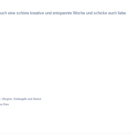
euch eine schöne kreative und entspannte Woche und schicke euch liebe
livgrün, Kürbisgelb und Glutrot
ea Dies