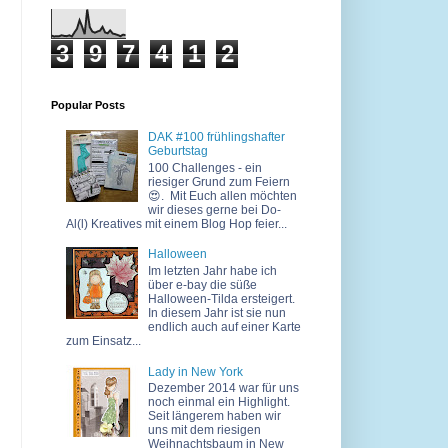
3
9
7
4
1
2
Popular Posts
DAK #100 frühlingshafter
Geburtstag
100 Challenges - ein
riesiger Grund zum Feiern
😍. Mit Euch allen möchten
wir dieses gerne bei Do-
Al(l) Kreatives mit einem Blog Hop feier...
Halloween
Im letzten Jahr habe ich
über e-bay die süße
Halloween-Tilda ersteigert.
In diesem Jahr ist sie nun
endlich auch auf einer Karte
zum Einsatz...
Lady in New York
Dezember 2014 war für uns
noch einmal ein Highlight.
Seit längerem haben wir
uns mit dem riesigen
Weihnachtsbaum in New