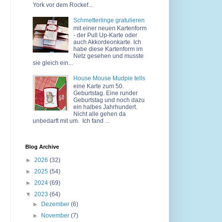
York vor dem Rockef...
Schmetterlinge gratulieren
mit einer neuen Kartenform
- der Pull Up-Karte oder
auch Akkordeonkarte. Ich
habe diese Kartenform im
Netz gesehen und musste
sie gleich ein...
House Mouse Mudpie tells
eine Karte zum 50.
Geburtstag. Eine runder
Geburtstag und noch dazu
ein halbes Jahrhundert.
Nicht alle gehen da
unbedarft mit um. Ich fand ...
Blog Archive
►
2026
(32)
►
2025
(54)
►
2024
(69)
▼
2023
(64)
►
Dezember
(6)
►
November
(7)