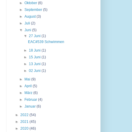
►
Oktober
(6)
►
September
(5)
►
August
(3)
►
Juli
(2)
▼
Juni
(5)
▼
27 Juni
(1)
EAC#539 Schwimmen
►
18 Juni
(1)
►
15 Juni
(1)
►
13 Juni
(1)
►
02 Juni
(1)
►
Mai
(9)
►
April
(5)
►
März
(6)
►
Februar
(4)
►
Januar
(6)
►
2022
(54)
►
2021
(45)
►
2020
(46)