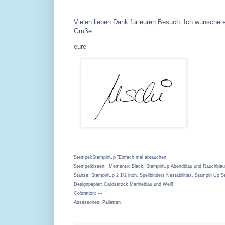
Vielen lieben Dank für euren Besuch. Ich wünsche 
Grüße
eure
Stempel:StampinUp "Einfach mal abtauchen
Stempelkissen: Memento: Black, StampinUp Abendblau und Rauchblau; O
Stanze:
StampinUp 2 1/2 inch, Spellbinders Nestabilities, Stampin Up S
Designpapier: Cardsstock Marineblau und Weiß
Coloration: ---
Assessoires: Pailetten